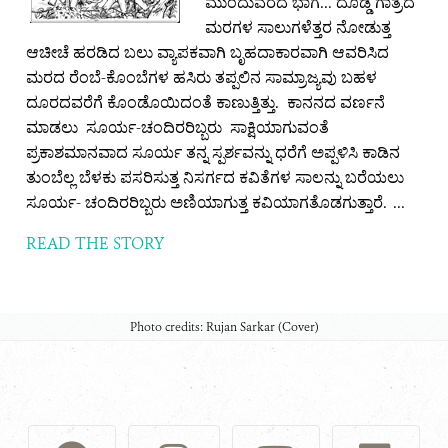
ಮುಂದುವರೆದ ಭಾಗ... ದೊಡ್ಡ ಗಾತ್ರದ
ಮರಗಳ ಸಾಲುಗಳೆತ್ತರ ನೋಡುತ್ತ
ಆಚೀಚೆ ಹರಡಿದ ಬಲು ವ್ಯಾಪಕವಾಗಿ ಬೃಹದಾಕಾರವಾಗಿ ಆವರಿಸಿದ
ಮರದ ರೆಂಬೆ-ಕೊಂಬೆಗಳ ಹಸಿರು ತಪ್ಪಲಿನ ಸಾಮ್ರಾಜ್ಯವು ಬಹಳ
ದೂರದವರೆಗೆ ಕೊಂಡೊಯಿದಂತೆ ಕಾಣುತ್ತಿತ್ತು. ಕಾನನದ ವರ್ಣನೆ
ಮಾಡಲು ಸೂರ್ಯ-ಚಂದಿರರಿಬ್ಬರು ಸಾಕ್ಷಿಯಾಗುವಂತೆ
ಪ್ರಕಾಶಮಾನವಾದ ಸೂರ್ಯ ತನ್ನ ಸ್ಪರ್ಶವನ್ನು ಧರೆಗೆ ಅಪ್ಪಳಿಸಿ ಕಾಡಿನ
ತುಂಬೆಲ್ಲ ಬೆಳಕು ಪಸರಿಸುತ್ತ ನಿಸರ್ಗದ ಕವಿತೆಗಳ ಸಾಲನ್ನು ಬರೆಯಲು
ಸೂರ್ಯ- ಚಂದಿರರಿಬ್ಬರು ಅಣಿಯಾಗುತ್ತ ಕವಿಯಾಗತೊಡಗುತ್ತಾರೆ. ...
READ THE STORY
Photo credits: Rujan Sarkar (Cover)