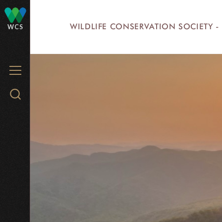
Skip
to
WILDLIFE CONSERVATION SOCIETY -
WCS
main
content
MENU
Search
WCS.org