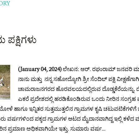
ORY
 ಪಕ್ಷಿಗಳು
(January 04, 2024)
ಲೇಖನ: ಆರ್. ರಘುರಾಮ್ ಜನವರಿ 
ನಾನು ಮತ್ತು ನನ್ನ ಸಹೋದ್ಯೋಗಿ ಶ್ರೀ ಸೆಂದಿಲ್ ಪಕ್ಷಿ ವೀಕ್ಷಣೆಗಾ
ಚಾಮರಾಜನಗರದ ಹೊರವಲಯದಲ್ಲಿರುವ ದೊಡ್ಡಕೆರೆಯನ್ನು. ದೊ
ಎಕರೆ ಪ್ರದೇಶದಲ್ಲಿ ಹರಡಿಕೊಂಡಿರುವ ಒಂದು ನೀರಿನ ಸಂಗ್ರಹ ಪ್
ಮೋಳೆ ಹಾಗೂ ಇನ್ನಿತರ ಸುತ್ತಮುತ್ತಲಿನ ಗ್ರಾಮಗಳ ಕೃಷಿ ಚಟುವಟಿಕೆಗಳಿಗೆ ಜ
ು ವರ್ಷಗಳಿಂದ ಪಕ್ಕದ ಗ್ರಾಮಗಳ ಆಟದ ಮೈದಾನವಾಗಿದ್ದ ಇಲ್ಲಿ ಕಳೆದ 
ಿನ ಪ್ರಮಾಣ ಅಧಿಕವಾಗಿಯೇ ಇತ್ತು. ಸುಮಾರು ವರ್ಷ...