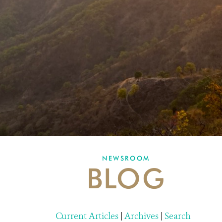
NEWSROOM
BLOG
Current Articles
|
Archives
|
Search