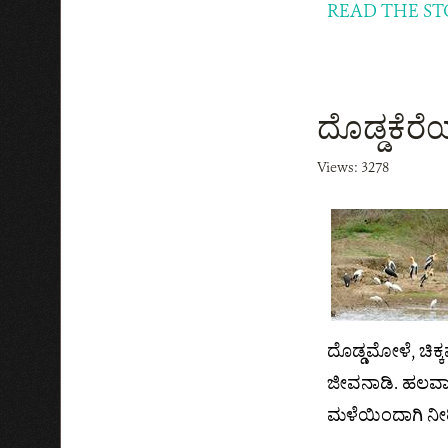
READ THE ST
ದೊಡ್ಡಕೆರೆಯ
Views: 3278
ದೊಡ್ಡಮೋಳೆ, ಚಿಕ್ಕ
ಜೀವನಾಡಿ. ಹಲವಾರ
ಮಳೆಯಿಂದಾಗಿ ನೀರ