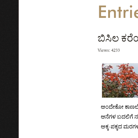
Entri
ಬಿಸಿಲ ಕರೆಯ
Views: 4233
ಅಂದೇಕೋ ಕಾಣಲೇ ಇಲ್
ಆನೆಗಳ ಬದಲಿಗೆ ನನ
ಅಕ್ಕ-ಪಕ್ಕದ ಮರಗಳಲ